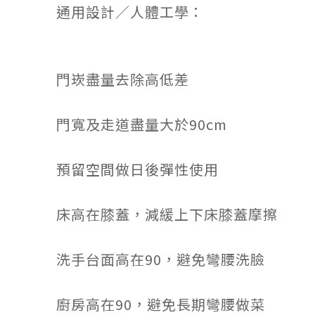
通用設計／人體工學：
門崁盡量去除高低差
門寬及走道盡量大於90cm
預留空間做日後彈性使用
床高在膝蓋，減緩上下床膝蓋摩擦
洗手台面高在90，避免彎腰洗臉
廚房高在90，避免長期彎腰做菜