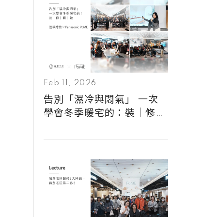
Feb 11, 2026
告別「濕冷與悶氣」 一次
學會冬季暖宅的：裝｜修｜
關｜鍵