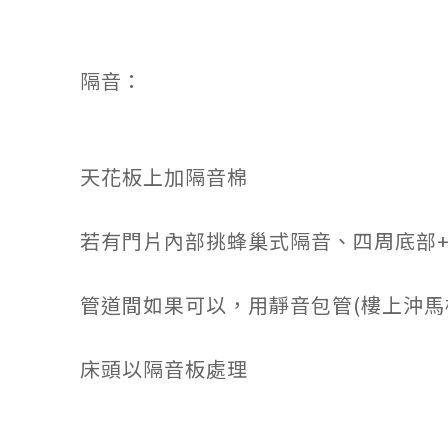
隔音：
天花板上加隔音棉
若有門片內部挑蜂巢式隔音、四周底部+
管道間如果可以，用靜音包管(樓上沖馬
床頭以隔音板處理