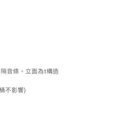
隔音條、立面為t構造
桶不影響)