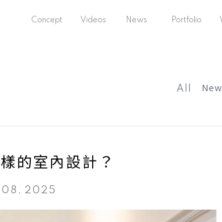
Concept
Videos
News
Portfolio
概
影片專區
最新消息
作
念
品
介
集
紹
New
All
麼樣的室內設計？
 08, 2025