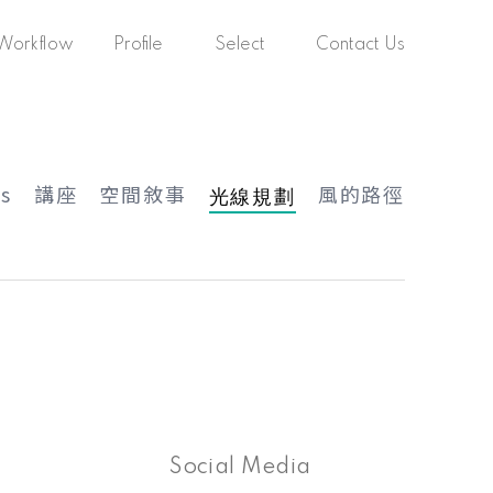
Workflow
Profile
Select
Contact Us
製
關於我們
精選案例
聯
作
絡
流
我
程
們
s
講座
空間敘事
風的路徑
光線規劃
Social Media