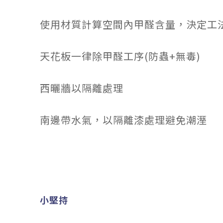
使用材質計算空間內甲醛含量，決定工
天花板一律除甲醛工序(防蟲+無毒)
西曬牆以隔離處理
南邊帶水氣，以隔離漆處理避免潮溼
小堅持