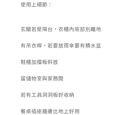
使用上細節：
玄關若是陽台，衣櫃內底部別離地
有吊衣桿，若要放雨傘要有積水盆
鞋櫃加擋板斜放
留儲物室與家務間
若有工具洞洞板好收納
餐桌插座牆邊比地上好用