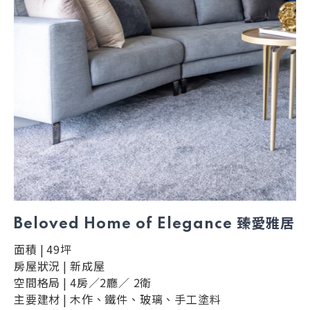
Beloved Home of Elegance 臻愛雅居
面積
|
49坪
房屋狀況
|
新成屋
空間格局
|
4房／2廳／ 2衛
主要建材
|
木作、鐵件、玻璃、手工塗料